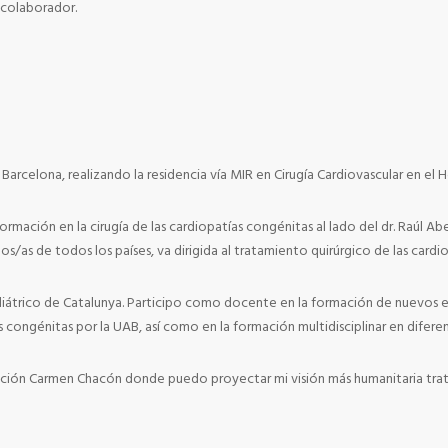
r colaborador.
arcelona, realizando la residencia vía MIR en Cirugía Cardiovascular en el 
ación en la cirugía de las cardiopatías congénitas al lado del dr. Raúl Ab
s/as de todos los países, va dirigida al tratamiento quirúrgico de las cardi
trico de Catalunya. Participo como docente en la formación de nuevos espe
 congénitas por la UAB, así como en la formación multidisciplinar en diferen
ación Carmen Chacón donde puedo proyectar mi visión más humanitaria trat