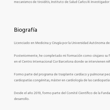
mecanismos de tiroiditis, Instituto de Salud Carlos III. Investigado
Biografía
Licenciado en Medicina y Cirugía por la Universidad Autónoma de B
Posteriormente, he completado mi formación como cirujano su form
en el Centro Internacional Cor Barcelona donde se intervienen niño
Formo parte del programa de trasplante cardíaco y pulmonar pediá
cardiopatías congénitas, máster en cardiología de las cardiopatías
Desde el año 2019, formo parte del Comité Científico de la Fund
desarrollo.